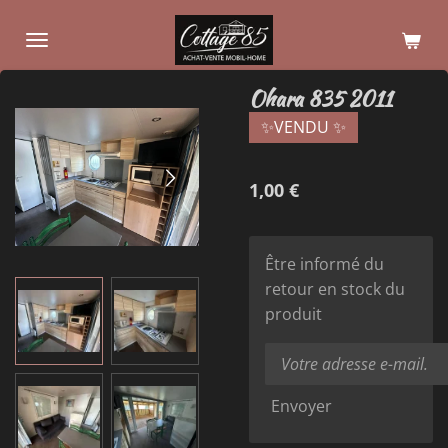
Passer
au
contenu
Ohara 835 2011
principal
✨VENDU ✨
1,00 €
Être informé du
retour en stock du
produit
Envoyer