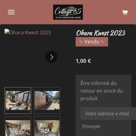
Passer
au
contenu
principal
Ohara Kwest 2023
✨ Vendu ✨
1,00 €
Être informé du
retour en stock du
produit
Envoyer