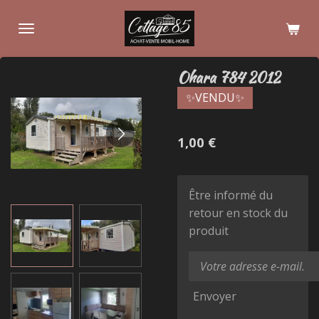
Passer
au
contenu
principal
Ohara 784 2012
✨VENDU✨
1,00 €
Être informé du
retour en stock du
produit
Envoyer