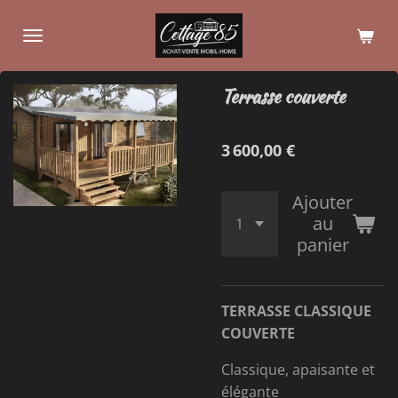
Passer
au
contenu
principal
Terrasse couverte
3 600,00 €
Ajouter
au
panier
TERRASSE CLASSIQUE
COUVERTE
Classique, apaisante et
élégante