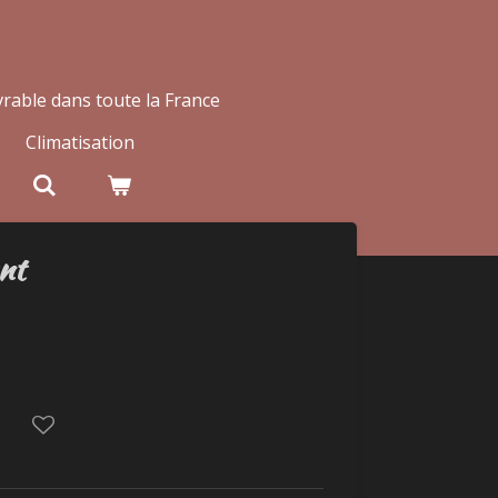
rable dans toute la France
Climatisation
nt