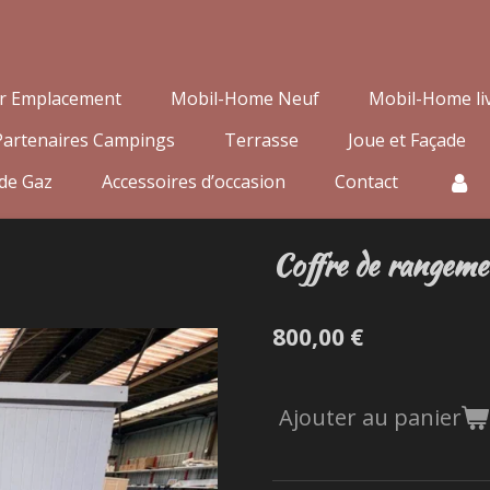
r Emplacement
Mobil-Home Neuf
Mobil-Home liv
Partenaires Campings
Terrasse
Joue et Façade
 de Gaz
Accessoires d’occasion
Contact
Coffre de rangeme
800,00 €
Ajouter au panier