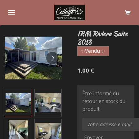
Passer
au
contenu
principal
IRM Riviera Suite
2018
✨Vendu ✨
1,00 €
Être informé du
retour en stock du
produit
Envoyer