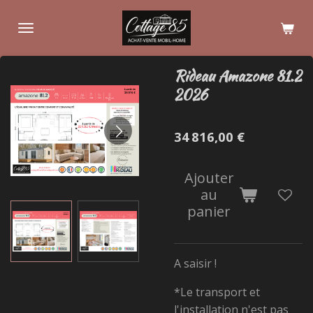
Passer
au
contenu
principal
Rideau Amazone 81.2
2026
34 816,00 €
Ajouter
au
panier
A saisir !
*Le transport et
l'installation n'est pas