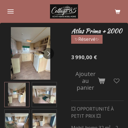
Passer
au
contenu
principal
Atlas Prima + 2000
✨Réservé✨
3 990,00 €
Ajouter
au
panier
💥 OPPORTUNITÉ À
PETIT PRIX 💥
Mobil-home 32 m² – 2